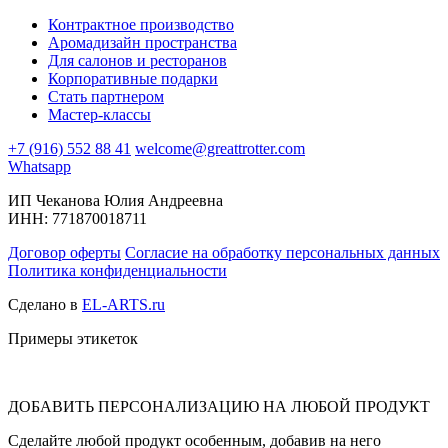
Контрактное производство
Аромадизайн пространства
Для салонов и ресторанов
Корпоративные подарки
Стать партнером
Мастер-классы
+7 (916) 552 88 41
welcome@greattrotter.com
Whatsapp
ИП Чеканова Юлия Андреевна
ИНН: 771870018711
Договор оферты
Согласие на обработку персональных данных
Политика конфиденциальности
Сделано в
EL-ARTS.ru
Примеры этикеток
ДОБАВИТЬ ПЕРСОНАЛИЗАЦИЮ НА ЛЮБОЙ ПРОДУКТ
Сделайте любой продукт особенным, добавив на него