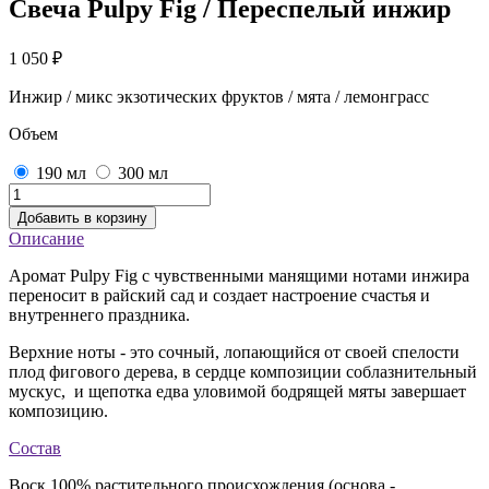
Свеча Pulpy Fig / Переспелый инжир
1 050
₽
Инжир / микс экзотических фруктов / мята / лемонграсс
Объем
190 мл
300 мл
Добавить в корзину
Описание
Аромат Pulpy Fig с чувственными манящими нотами инжира
переносит в райский сад и создает настроение счастья и
внутреннего праздника.
Верхние ноты - это сочный, лопающийся от своей спелости
плод фигового дерева, в сердце композиции соблазнительный
мускус, и щепотка едва уловимой бодрящей мяты завершает
композицию.
Состав
Воск 100% растительного происхождения (основа -