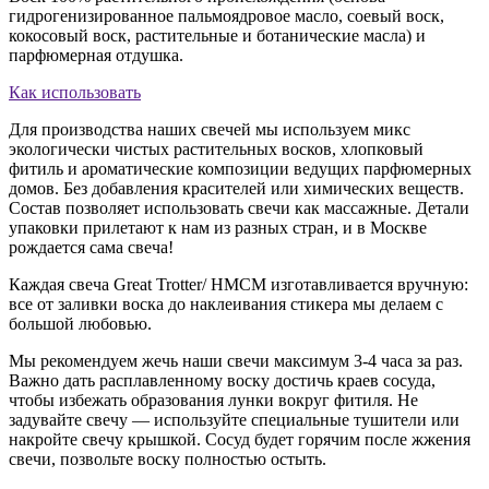
гидрогенизированное пальмоядровое масло, соевый воск,
кокосовый воск, растительные и ботанические масла) и
парфюмерная отдушка.
Как использовать
Для производства наших свечей мы используем микс
экологически чистых растительных восков, хлопковый
фитиль и ароматические композиции ведущих парфюмерных
домов. Без добавления красителей или химических веществ.
Состав позволяет использовать свечи как массажные. Детали
упаковки прилетают к нам из разных стран, и в Москве
рождается сама свеча!
Каждая свеча Great Trotter/ HMCM изготавливается вручную:
все от заливки воска до наклеивания стикера мы делаем с
большой любовью.
Мы рекомендуем жечь наши свечи максимум 3-4 часа за раз.
Важно дать расплавленному воску достичь краев сосуда,
чтобы избежать образования лунки вокруг фитиля. Не
задувайте свечу — используйте специальные тушители или
накройте свечу крышкой. Сосуд будет горячим после жжения
свечи, позвольте воску полностью остыть.